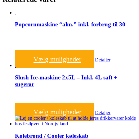
Popcornmaskine “alm.” inkl. forbrug til 30
500,00
kr.
Vælg muligheder
Detaljer
Slush Ice-maskine 2x5L – Inkl. 4L saft +
sugerør
650,00
kr.
Vælg muligheder
Detaljer
Kølebrønd / Cooler køleskab