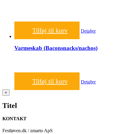
300,00
kr.
Tilføj til kurv
Detaljer
Varmeskab (Baconsnacks/nachos)
250,00
kr.
Tilføj til kurv
Detaljer
Close
×
product
quick
Titel
view
KONTAKT
Festløven.dk / zmarto ApS