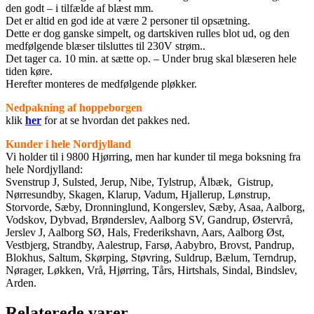
den godt – i tilfælde af blæst mm.
Det er altid en god ide at være 2 personer til opsætning.
Dette er dog ganske simpelt, og dartskiven rulles blot ud, og den
medfølgende blæser tilsluttes til 230V strøm..
Det tager ca. 10 min. at sætte op. – Under brug skal blæseren hele
tiden køre.
Herefter monteres de medfølgende pløkker.
Nedpakning af hoppeborgen
klik
her
for at se hvordan det pakkes ned.
Kunder i hele Nordjylland
Vi holder til i 9800 Hjørring, men har kunder til mega boksning fra
hele Nordjylland:
Svenstrup J, Sulsted, Jerup, Nibe, Tylstrup, Ålbæk, Gistrup,
Nørresundby, Skagen, Klarup, Vadum, Hjallerup, Lønstrup,
Storvorde, Sæby, Dronninglund, Kongerslev, Sæby, Asaa, Aalborg,
Vodskov, Dybvad, Brønderslev, Aalborg SV, Gandrup, Østervrå,
Jerslev J, Aalborg SØ, Hals, Frederikshavn, Aars, Aalborg Øst,
Vestbjerg, Strandby, Aalestrup, Farsø, Aabybro, Brovst, Pandrup,
Blokhus, Saltum, Skørping, Støvring, Suldrup, Bælum, Terndrup,
Nørager, Løkken, Vrå, Hjørring, Tårs, Hirtshals, Sindal, Bindslev,
Arden.
Relaterede varer