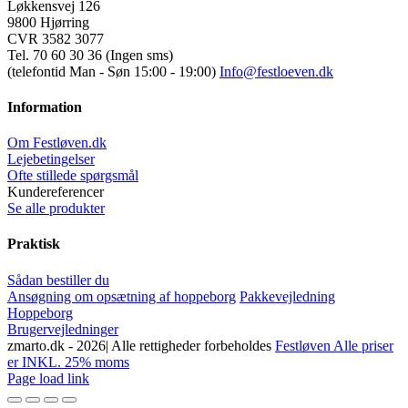
Løkkensvej 126
9800 Hjørring
CVR 3582 3077
Tel. 70 60 30 36 (Ingen sms)
(telefontid Man - Søn 15:00 - 19:00)
Info@festloeven.dk
Information
Om Festløven.dk
Lejebetingelser
Ofte stillede spørgsmål
Kundereferencer
Se alle produkter
Praktisk
Sådan bestiller du
Ansøgning om opsætning af hoppeborg
Pakkevejledning
Hoppeborg
Brugervejledninger
zmarto.dk -
2026| Alle rettigheder forbeholdes
Festløven Alle priser
er INKL. 25% moms
Facebook
Instagram
YouTube
Page load link