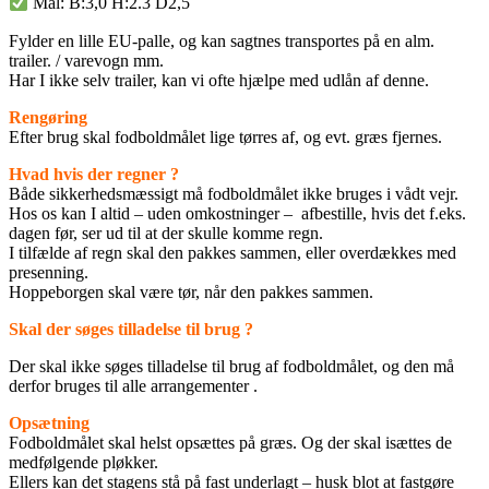
Mål: B:3,0 H:2.3 D2,5
Fylder en lille EU-palle, og kan sagtnes transportes på en alm.
trailer. / varevogn mm.
Har I ikke selv trailer, kan vi ofte hjælpe med udlån af denne.
Rengøring
Efter brug skal fodboldmålet lige tørres af, og evt. græs fjernes.
Hvad hvis der regner ?
Både sikkerhedsmæssigt må fodboldmålet ikke bruges i vådt vejr.
Hos os kan I altid – uden omkostninger – afbestille, hvis det f.eks.
dagen før, ser ud til at der skulle komme regn.
I tilfælde af regn skal den pakkes sammen, eller overdækkes med
presenning.
Hoppeborgen skal være tør, når den pakkes sammen.
Skal der søges tilladelse til brug ?
Der skal ikke søges tilladelse til brug af fodboldmålet, og den må
derfor bruges til alle arrangementer .
Opsætning
Fodboldmålet skal helst opsættes på græs. Og der skal isættes de
medfølgende pløkker.
Ellers kan det stagens stå på fast underlagt – husk blot at fastgøre