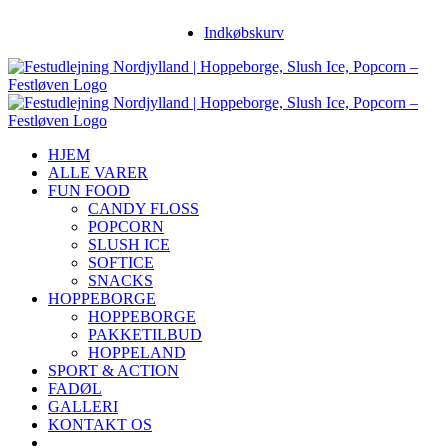
Skip
Facebook
Instagram
YouTube
Indkøbskurv
to
content
HJEM
ALLE VARER
FUN FOOD
CANDY FLOSS
POPCORN
SLUSH ICE
SOFTICE
SNACKS
HOPPEBORGE
HOPPEBORGE
PAKKETILBUD
HOPPELAND
SPORT & ACTION
FADØL
GALLERI
KONTAKT OS