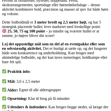
Perfekt til firmafester, byfester, hoppeland. event,
skolearrangementer, sportsdage eller børnefødselsdage – denne
aktivitet kombinerer bold, præcision og masser af sjov for både børn
og voksne.
Dette fodboldmål er
3 meter bredt og 2,5 meter højt
, og har 5
strategisk placerede huller, hver markeret med forskellige point:
25, 50, 75 og 100 point
– jo mindre og sværere hullet er at
ramme, jo højere bliver din score!
Lej det oppustelige mål som en del af en eventpakke eller som
en selvstændig aktivitet.
Det er hurtigt at sætte op, og det fungerer
både som konkurrence og underholdning. Kan bruges med
almindelige fodbolde, og der kan laves turneringer, holdkampe eller
bare frit spil.
Praktisk info:
Mål:
3,0 x 2,5 meter
Alder:
Egnet til alle aldersgrupper
Opsætning:
Klar til brug på få minutter
Udendørs & indendørs:
Kan bruges begge steder, så længe der