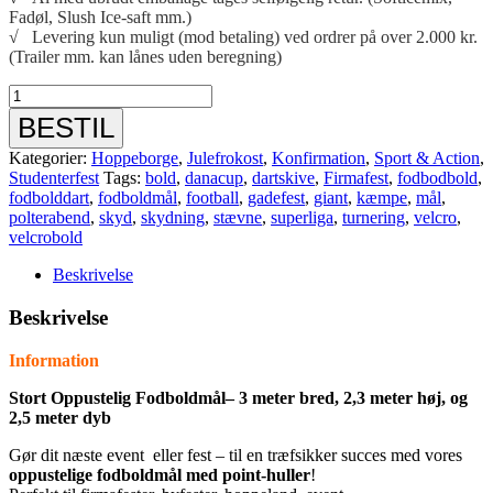
Fadøl, Slush Ice-saft mm.)
√ Levering kun muligt (mod betaling) ved ordrer på over 2.000 kr.
(Trailer mm. kan lånes uden beregning)
Stort
Fodboldmål
BESTIL
-
3
Kategorier:
Hoppeborge
,
Julefrokost
,
Konfirmation
,
Sport & Action
,
x
Studenterfest
Tags:
bold
,
danacup
,
dartskive
,
Firmafest
,
fodbodbold
,
2,3
fodbolddart
,
fodboldmål
,
football
,
gadefest
,
giant
,
kæmpe
,
mål
,
meter
polterabend
,
skyd
,
skydning
,
stævne
,
superliga
,
turnering
,
velcro
,
antal
velcrobold
Beskrivelse
Beskrivelse
Information
Stort Oppustelig Fodboldmål– 3 meter bred, 2,3 meter høj, og
2,5 meter dyb
Gør dit næste event eller fest – til en træfsikker succes med vores
oppustelige fodboldmål med point-huller
!