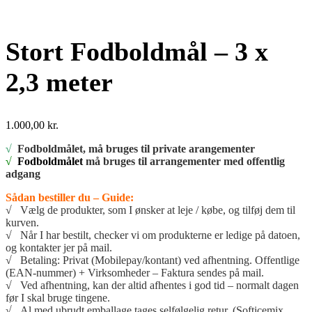
Stort Fodboldmål – 3 x
2,3 meter
1.000,00
kr.
√
Fodboldmålet, må bruges til private arangementer
√
Fodboldmålet
må bruges til arrangementer med offentlig
adgang
Sådan bestiller du – Guide:
√ Vælg de produkter, som I ønsker at leje / købe, og tilføj dem til
kurven.
√ Når I har bestilt, checker vi om produkterne er ledige på datoen,
og kontakter jer på mail.
√ Betaling: Privat (Mobilepay/kontant) ved afhentning. Offentlige
(EAN-nummer) + Virksomheder – Faktura sendes på mail.
√ Ved afhentning, kan der altid afhentes i god tid – normalt dagen
før I skal bruge tingene.
√ Al med ubrudt emballage tages selfølgelig retur. (Softicemix,