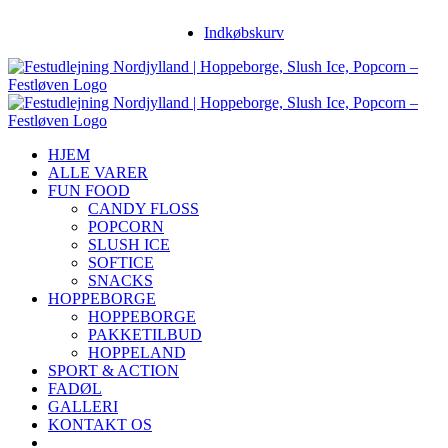
Skip
Facebook
Instagram
YouTube
Indkøbskurv
to
content
HJEM
ALLE VARER
FUN FOOD
CANDY FLOSS
POPCORN
SLUSH ICE
SOFTICE
SNACKS
HOPPEBORGE
HOPPEBORGE
PAKKETILBUD
HOPPELAND
SPORT & ACTION
FADØL
GALLERI
KONTAKT OS