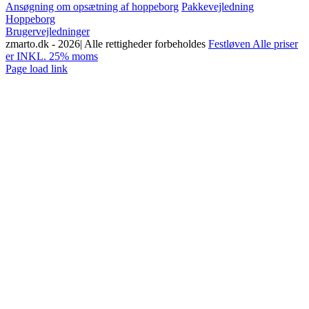
Ansøgning om opsætning af hoppeborg
Pakkevejledning
Hoppeborg
Brugervejledninger
zmarto.dk -
2026| Alle rettigheder forbeholdes
Festløven Alle priser
er INKL. 25% moms
Facebook
Instagram
YouTube
Page load link
Go
to
Top