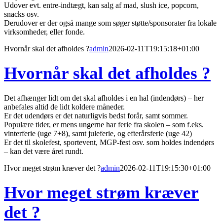
Udover evt. entre-indtægt, kan salg af mad, slush ice, popcorn,
snacks osv.
Derudover er der også mange som søger støtte/sponsorater fra lokale
virksomheder, eller fonde.
Hvornår skal det afholdes ?
admin
2026-02-11T19:15:18+01:00
Hvornår skal det afholdes ?
Det afhænger lidt om det skal afholdes i en hal (indendørs) – her
anbefales altid de lidt koldere måneder.
Er det udendørs er det naturligvis bedst forår, samt sommer.
Populære tider, er mens ungerne har ferie fra skolen – som f.eks.
vinterferie (uge 7+8), samt juleferie, og efterårsferie (uge 42)
Er det til skolefest, sportevent, MGP-fest osv. som holdes indendørs
– kan det være året rundt.
Hvor meget strøm kræver det ?
admin
2026-02-11T19:15:30+01:00
Hvor meget strøm kræver
det ?