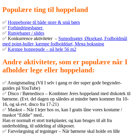
Populære ting til hoppeland
✅
Hoppeborge til både store & små børn
✅
Forhindringsbaner
✅
Rutsjebaner / slides
✅ Konkurrence aktiviteter –
Sumodragter, Øksekast, Fodboldmål
med point-huller, kæmpe fodbolddart, Mega boksning
✅
Kæmpe hoppepude – på hele 56 m2
Andre aktiviteter, som er populære når I
afholder lege eller hoppeland:
✅ Ansigtsmaling (Vil I selv i gang er der super gode begynder-
guides på YouTube)
✅ Disco / Børnedisco – Kombiner Jeres hoppeland med diskotek til
børnene. (Evt. del dagen op således at mindre børn kommer fra 10-
16, og så evt. disco fra 17-21)
✅ Maskot – Når I lejer hos os, kan I gratis låne vores kostume /
maskot “Eddie” med..
Han er normalt et stort trækplaster, og kan bruges til alt fra
underholding, til uddeling af slikposer.
✅ Farvelægning af tegninger – Når børnene skal holde en lille