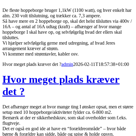
De fleste hoppeborge bruger 1,1kW (1100 watt), og hver enkelt har
alm. 230 volt tilslutning, og trækker ca. 7,3 ampere.
Så have mere en 2 hoppeborge op, skal det helst tilsluttes via 400v /
16A – og antal af 16A udtag (kraft) – afhænger af hvor mange
hoppeborge I skal have op, og selvfølgelig hvad der ellers skal
tilsluttes.
Vi hjælper selvfølgelig gerne med udregning, af hvad Jeres
arrangement kræver af strøm.
Vi kommer med strømtavler, kabler osv.
Hvor meget plads kræver det ?
admin
2026-02-11T18:57:38+01:00
Hvor meget plads kræver
det ?
Det afhænger meget at hvor mange ting I ønsker opsat, men et større
setup med 10 hoppeborge/aktiviteter fylder ca. 6-800 m2.
Bemærk at der er sikkerhedskrav, som skal overholder som f.eks.
flugtveje.
Det er også en god ide at have en “forældreområde” – hvor både
børne & forældre kan sidde, både og spise & holde opsyn.