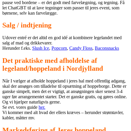
pause ved bordene – er det godt med farvelægning, og tegning. Få
let ChatGBT til at lave tegninger som passer til jeres event, som
børnene, selv kan farvelægge.
Salg / indtjening
Udover entré er det altid en god idé at kombinere legelandet med
salg af mad og drikkevarer.
Herunder f.eks.
Slush Ice
,
Popcorn
,
Candy Floss
,
Baconsnacks
Det praktiske med afholdelse af
legeland/hoppeland i Nordjylland
Når I vælger at afholde hoppeland i jeres hal med offentlig adgang,
skal der ansøges om tilladelse til opsætning af hoppeborge. Dette er
ganske simpelt, men det er vigtigt, at ansøgningen sker senest 3‑4
uger før arrangementet starter. Det er ganske gratis, og gøres online.
Og vi hjælper naturligvis gerne.
Se evt. vores guide
her.
Vi kommer med alt hvad der ellers kræves – herunder strømtavler,
kabler, måtter mv.
Markedsføring af Jeres hoppeland