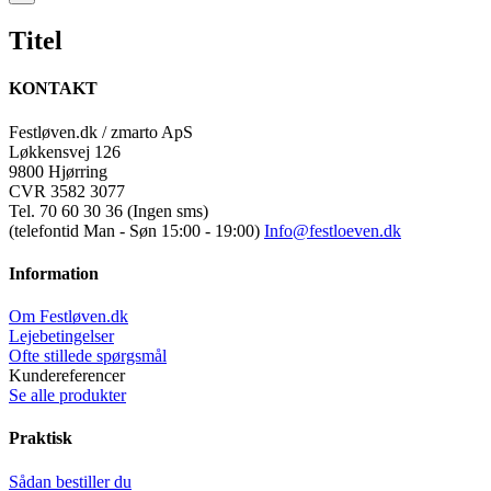
product
quick
Titel
view
KONTAKT
Festløven.dk / zmarto ApS
Løkkensvej 126
9800 Hjørring
CVR 3582 3077
Tel. 70 60 30 36 (Ingen sms)
(telefontid Man - Søn 15:00 - 19:00)
Info@festloeven.dk
Information
Om Festløven.dk
Lejebetingelser
Ofte stillede spørgsmål
Kundereferencer
Se alle produkter
Praktisk
Sådan bestiller du