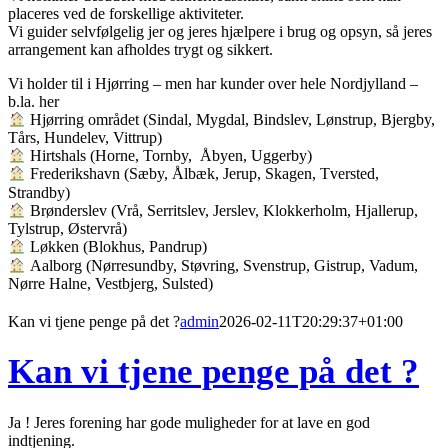
placeres ved de forskellige aktiviteter.
Vi guider selvfølgelig jer og jeres hjælpere i brug og opsyn, så jeres
arrangement kan afholdes trygt og sikkert.
Vi holder til i Hjørring – men har kunder over hele Nordjylland –
b.la. her
Hjørring området (Sindal, Mygdal, Bindslev, Lønstrup, Bjergby,
Tårs, Hundelev, Vittrup)
Hirtshals (Horne, Tornby, Åbyen, Uggerby)
Frederikshavn (Sæby, Ålbæk, Jerup, Skagen, Tversted,
Strandby)
Brønderslev (Vrå, Serritslev, Jerslev, Klokkerholm, Hjallerup,
Tylstrup, Østervrå)
Løkken (Blokhus, Pandrup)
Aalborg (Nørresundby, Støvring, Svenstrup, Gistrup, Vadum,
Nørre Halne, Vestbjerg, Sulsted)
Kan vi tjene penge på det ?
admin
2026-02-11T20:29:37+01:00
Kan vi tjene penge på det ?
Ja ! Jeres forening har gode muligheder for at lave en god
indtjening.