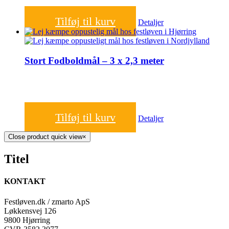
1.000,00
kr.
Tilføj til kurv
Detaljer
Stort Fodboldmål – 3 x 2,3 meter
1.000,00
kr.
Tilføj til kurv
Detaljer
Close product quick view
×
Titel
KONTAKT
Festløven.dk / zmarto ApS
Løkkensvej 126
9800 Hjørring