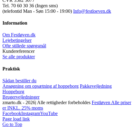
CVR 3582 3077
Tel. 70 60 30 36 (Ingen sms)
(telefontid Man - Søn 15:00 - 19:00)
Info@festloeven.dk
Information
Om Festløven.dk
Lejebetingelser
Ofte stillede spørgsmål
Kundereferencer
Se alle produkter
Praktisk
Sådan bestiller du
Ansøgning om opsætning af hoppeborg
Pakkevejledning
Hoppeborg
Brugervejledninger
zmarto.dk -
2026| Alle rettigheder forbeholdes
Festløven Alle priser
er INKL. 25% moms
Facebook
Instagram
YouTube
Page load link
Go to Top