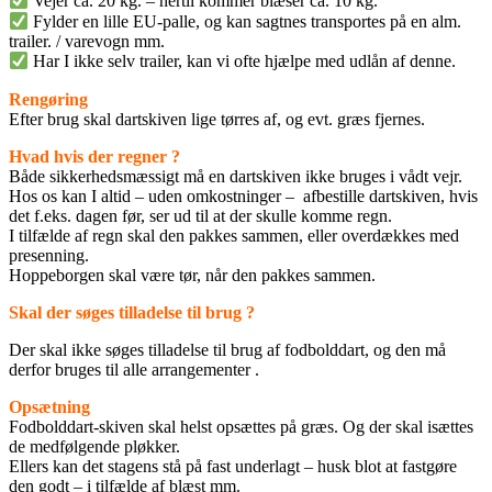
Vejer ca. 20 kg. – hertil kommer blæser ca. 10 kg.
Fylder en lille EU-palle, og kan sagtnes transportes på en alm.
trailer. / varevogn mm.
Har I ikke selv trailer, kan vi ofte hjælpe med udlån af denne.
Rengøring
Efter brug skal dartskiven lige tørres af, og evt. græs fjernes.
Hvad hvis der regner ?
Både sikkerhedsmæssigt må en dartskiven ikke bruges i vådt vejr.
Hos os kan I altid – uden omkostninger – afbestille dartskiven, hvis
det f.eks. dagen før, ser ud til at der skulle komme regn.
I tilfælde af regn skal den pakkes sammen, eller overdækkes med
presenning.
Hoppeborgen skal være tør, når den pakkes sammen.
Skal der søges tilladelse til brug ?
Der skal ikke søges tilladelse til brug af fodbolddart, og den må
derfor bruges til alle arrangementer .
Opsætning
Fodbolddart-skiven skal helst opsættes på græs. Og der skal isættes
de medfølgende pløkker.
Ellers kan det stagens stå på fast underlagt – husk blot at fastgøre
den godt – i tilfælde af blæst mm.