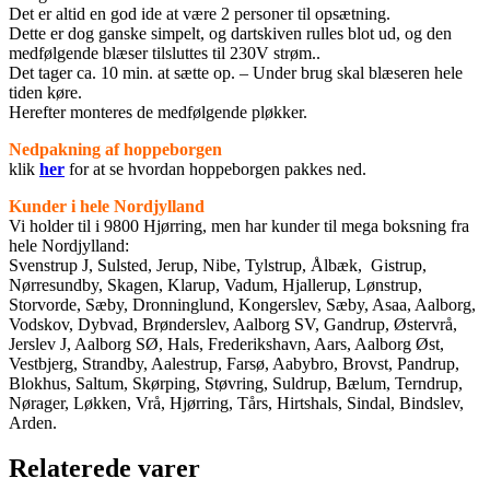
Det er altid en god ide at være 2 personer til opsætning.
Dette er dog ganske simpelt, og dartskiven rulles blot ud, og den
medfølgende blæser tilsluttes til 230V strøm..
Det tager ca. 10 min. at sætte op. – Under brug skal blæseren hele
tiden køre.
Herefter monteres de medfølgende pløkker.
Nedpakning af hoppeborgen
klik
her
for at se hvordan hoppeborgen pakkes ned.
Kunder i hele Nordjylland
Vi holder til i 9800 Hjørring, men har kunder til mega boksning fra
hele Nordjylland:
Svenstrup J, Sulsted, Jerup, Nibe, Tylstrup, Ålbæk, Gistrup,
Nørresundby, Skagen, Klarup, Vadum, Hjallerup, Lønstrup,
Storvorde, Sæby, Dronninglund, Kongerslev, Sæby, Asaa, Aalborg,
Vodskov, Dybvad, Brønderslev, Aalborg SV, Gandrup, Østervrå,
Jerslev J, Aalborg SØ, Hals, Frederikshavn, Aars, Aalborg Øst,
Vestbjerg, Strandby, Aalestrup, Farsø, Aabybro, Brovst, Pandrup,
Blokhus, Saltum, Skørping, Støvring, Suldrup, Bælum, Terndrup,
Nørager, Løkken, Vrå, Hjørring, Tårs, Hirtshals, Sindal, Bindslev,
Arden.
Relaterede varer