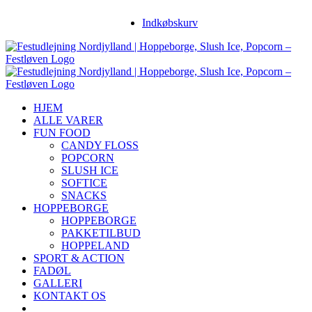
Skip
Facebook
Instagram
YouTube
Indkøbskurv
to
content
HJEM
ALLE VARER
FUN FOOD
CANDY FLOSS
POPCORN
SLUSH ICE
SOFTICE
SNACKS
HOPPEBORGE
HOPPEBORGE
PAKKETILBUD
HOPPELAND
SPORT & ACTION
FADØL
GALLERI
KONTAKT OS