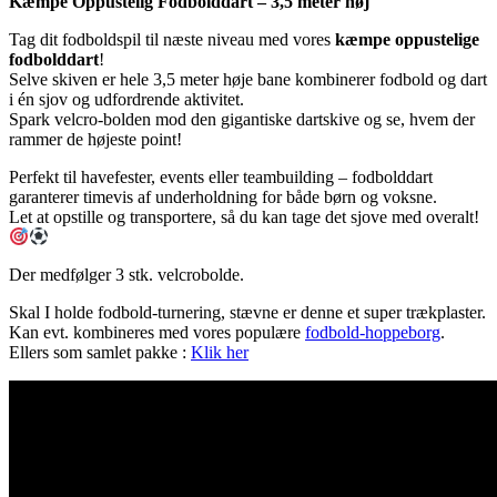
Kæmpe Oppustelig Fodbolddart – 3,5 meter høj
Tag dit fodboldspil til næste niveau med vores
kæmpe oppustelige
fodbolddart
!
Selve skiven er hele 3,5 meter høje bane kombinerer fodbold og dart
i én sjov og udfordrende aktivitet.
Spark velcro-bolden mod den gigantiske dartskive og se, hvem der
rammer de højeste point!
Perfekt til havefester, events eller teambuilding – fodbolddart
garanterer timevis af underholdning for både børn og voksne.
Let at opstille og transportere, så du kan tage det sjove med overalt!
Der medfølger 3 stk. velcrobolde.
Skal I holde fodbold-turnering, stævne er denne et super trækplaster.
Kan evt. kombineres med vores populære
fodbold-hoppeborg
.
Ellers som samlet pakke :
Klik her