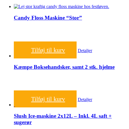
Candy Floss Maskine “Stor”
600,00
kr.
Tilføj til kurv
Detaljer
Kæmpe Boksehandsker, samt 2 stk. hjelme
200,00
kr.
Tilføj til kurv
Detaljer
Slush Ice-maskine 2x12L – Inkl. 4L saft +
sugerør