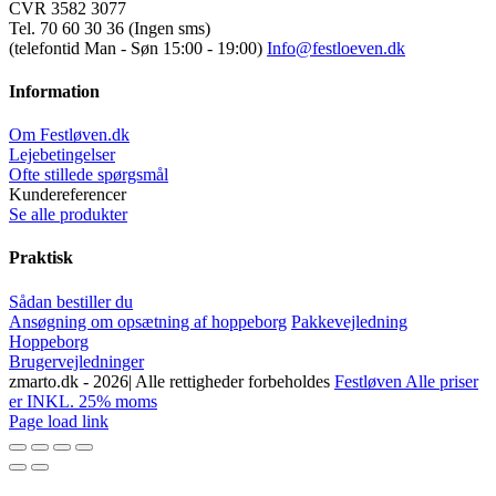
CVR 3582 3077
Tel. 70 60 30 36 (Ingen sms)
(telefontid Man - Søn 15:00 - 19:00)
Info@festloeven.dk
Information
Om Festløven.dk
Lejebetingelser
Ofte stillede spørgsmål
Kundereferencer
Se alle produkter
Praktisk
Sådan bestiller du
Ansøgning om opsætning af hoppeborg
Pakkevejledning
Hoppeborg
Brugervejledninger
zmarto.dk -
2026| Alle rettigheder forbeholdes
Festløven Alle priser
er INKL. 25% moms
Facebook
Instagram
YouTube
Page load link
Go