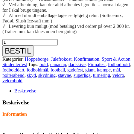
√ Ved afhentning, kan der altid afhentes i god tid – normalt dagen
før I skal bruge tingene.
√ Al med ubrudt emballage tages selfølgelig retur. (Softicemix,
Fadøl, Slush Ice-saft mm.)
√ Levering kun muligt (mod betaling) ved ordrer på over 2.000 kr.
(Trailer mm. kan lånes uden beregning)
Kæmpe
Fodbolddart
BESTIL
3,5
M
Kategorier:
Hoppeborge
,
Julefrokost
,
Konfirmation
,
Sport & Action
,
HØJ
Studenterfest
Tags:
bold
,
danacup
,
dartskive
,
Firmafest
,
fodbodbold
,
antal
fodbolddart
,
fodboldmål
,
football
,
gadefest
,
giant
,
kæmpe
,
mål
,
polterabend
,
skyd
,
skydning
,
stævne
,
superliga
,
turnering
,
velcro
,
velcrobold
Beskrivelse
Beskrivelse
Information