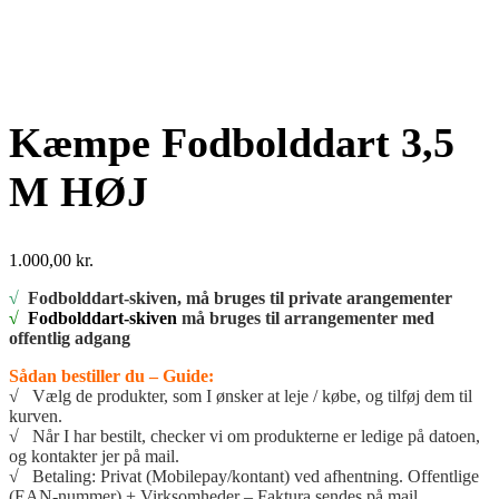
Kæmpe Fodbolddart 3,5
M HØJ
1.000,00
kr.
√
Fodbolddart-skiven, må bruges til private arangementer
√
Fodbolddart-skiven
må bruges til arrangementer med
offentlig adgang
Sådan bestiller du – Guide:
√ Vælg de produkter, som I ønsker at leje / købe, og tilføj dem til
kurven.
√ Når I har bestilt, checker vi om produkterne er ledige på datoen,
og kontakter jer på mail.
√ Betaling: Privat (Mobilepay/kontant) ved afhentning. Offentlige
(EAN-nummer) + Virksomheder – Faktura sendes på mail.