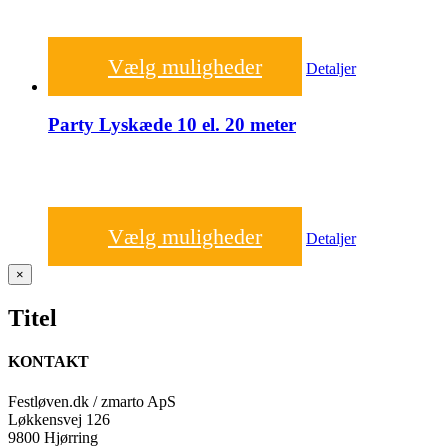
650,00
kr.
Vælg muligheder
Detaljer
Party Lyskæde 10 el. 20 meter
Prisinterval:
75,00
kr.
–
100,00
kr.
Vælg muligheder
75,00 kr.
Detaljer
til
100,00 kr.
Close
×
product
quick
Titel
view
KONTAKT
Festløven.dk / zmarto ApS
Løkkensvej 126
9800 Hjørring