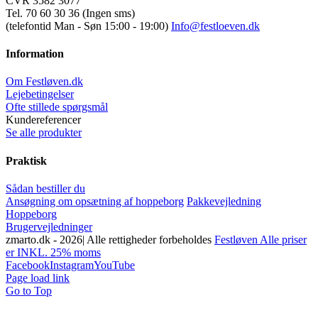
CVR 3582 3077
Tel. 70 60 30 36 (Ingen sms)
(telefontid Man - Søn 15:00 - 19:00)
Info@festloeven.dk
Information
Om Festløven.dk
Lejebetingelser
Ofte stillede spørgsmål
Kundereferencer
Se alle produkter
Praktisk
Sådan bestiller du
Ansøgning om opsætning af hoppeborg
Pakkevejledning
Hoppeborg
Brugervejledninger
zmarto.dk -
2026| Alle rettigheder forbeholdes
Festløven Alle priser
er INKL. 25% moms
Facebook
Instagram
YouTube
Page load link
Go to Top