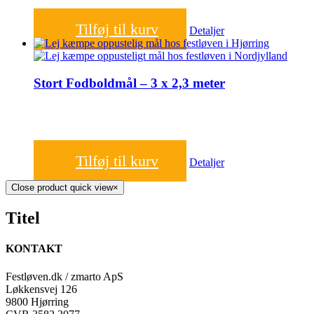
1.000,00
kr.
Tilføj til kurv
Detaljer
Stort Fodboldmål – 3 x 2,3 meter
1.000,00
kr.
Tilføj til kurv
Detaljer
Close product quick view
×
Titel
KONTAKT
Festløven.dk / zmarto ApS
Løkkensvej 126
9800 Hjørring