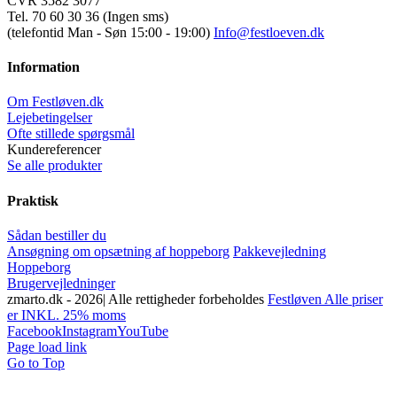
CVR 3582 3077
Tel. 70 60 30 36 (Ingen sms)
(telefontid Man - Søn 15:00 - 19:00)
Info@festloeven.dk
Information
Om Festløven.dk
Lejebetingelser
Ofte stillede spørgsmål
Kundereferencer
Se alle produkter
Praktisk
Sådan bestiller du
Ansøgning om opsætning af hoppeborg
Pakkevejledning
Hoppeborg
Brugervejledninger
zmarto.dk -
2026| Alle rettigheder forbeholdes
Festløven Alle priser
er INKL. 25% moms
Facebook
Instagram
YouTube
Page load link
Go to Top