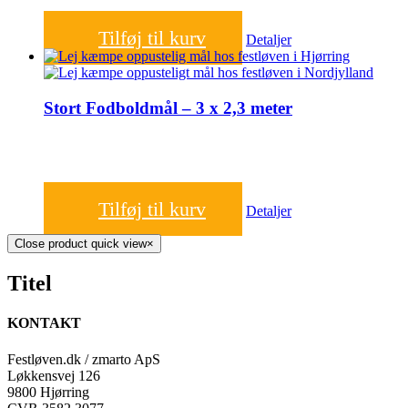
1.000,00
kr.
Tilføj til kurv
Detaljer
Stort Fodboldmål – 3 x 2,3 meter
1.000,00
kr.
Tilføj til kurv
Detaljer
Close product quick view
×
Titel
KONTAKT
Festløven.dk / zmarto ApS
Løkkensvej 126
9800 Hjørring