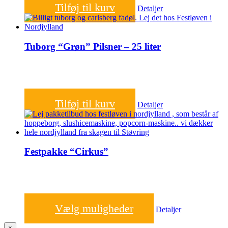
Tilføj til kurv
Detaljer
Tuborg “Grøn” Pilsner – 25 liter
850,00
kr.
Tilføj til kurv
Detaljer
Festpakke “Cirkus”
2.000,00
kr.
Vælg muligheder
Detaljer
Close
×