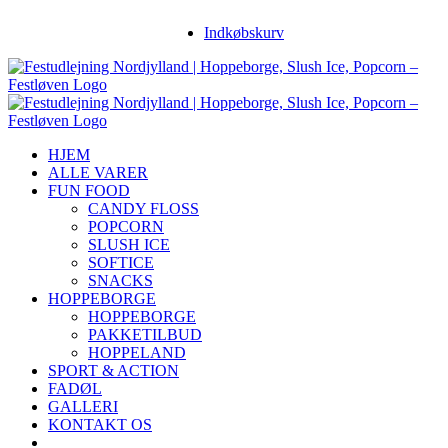
Skip
Facebook
Instagram
YouTube
Indkøbskurv
to
content
HJEM
ALLE VARER
FUN FOOD
CANDY FLOSS
POPCORN
SLUSH ICE
SOFTICE
SNACKS
HOPPEBORGE
HOPPEBORGE
PAKKETILBUD
HOPPELAND
SPORT & ACTION
FADØL
GALLERI
KONTAKT OS