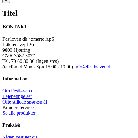
product
quick
Titel
view
KONTAKT
Festløven.dk / zmarto ApS
Løkkensvej 126
9800 Hjørring
CVR 3582 3077
Tel. 70 60 30 36 (Ingen sms)
(telefontid Man - Søn 15:00 - 19:00)
Info@festloeven.dk
Information
Om Festløven.dk
Lejebetingelser
Ofte stillede spørgsmål
Kundereferencer
Se alle produkter
Praktisk
Sådan bestiller du