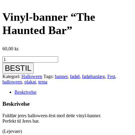
Vinyl-banner “The
Haunted Bar”
60,00
kr.
Vinyl-
banner
BESTIL
"The
Haunted
Kategori:
Halloween
Tags:
banner
,
fadøl
,
fadølsanlæg
,
Fest
,
Bar"
halloween
,
plakat
,
tema
antal
Beskrivelse
Beskrivelse
Fuldfør jeres halloween-fest med dette vinyl-banner.
Perfekt til Jeres bar.
(Lejevare)