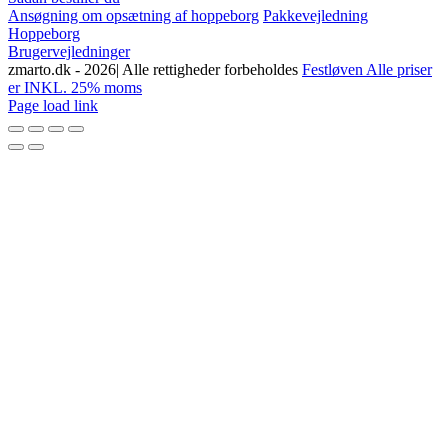
Ansøgning om opsætning af hoppeborg
Pakkevejledning
Hoppeborg
Brugervejledninger
zmarto.dk -
2026| Alle rettigheder forbeholdes
Festløven Alle priser
er INKL. 25% moms
Facebook
Instagram
YouTube
Page load link
Go
to
Top