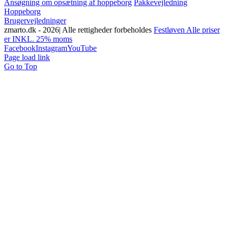
Ansøgning om opsætning af hoppeborg
Pakkevejledning
Hoppeborg
Brugervejledninger
zmarto.dk -
2026| Alle rettigheder forbeholdes
Festløven Alle priser
er INKL. 25% moms
Facebook
Instagram
YouTube
Page load link
Go to Top