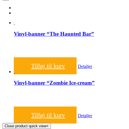
Vinyl-banner “The Haunted Bar”
60,00
kr.
Tilføj til kurv
Detaljer
Vinyl-banner “Zombie Ice-cream”
60,00
kr.
Tilføj til kurv
Detaljer
Close product quick view
×