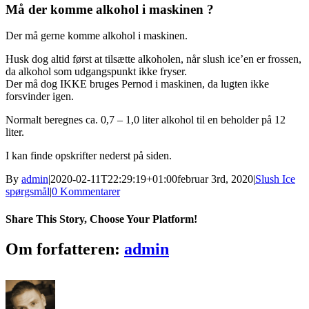
Må der komme alkohol i maskinen ?
Der må gerne komme alkohol i maskinen.
Husk dog altid først at tilsætte alkoholen, når slush ice’en er frossen,
da alkohol som udgangspunkt ikke fryser.
Der må dog IKKE bruges Pernod i maskinen, da lugten ikke
forsvinder igen.
Normalt beregnes ca. 0,7 – 1,0 liter alkohol til en beholder på 12
liter.
I kan finde opskrifter nederst på siden.
By
admin
|
2020-02-11T22:29:19+01:00
februar 3rd, 2020
|
Slush Ice
spørgsmål
|
0 Kommentarer
Share This Story, Choose Your Platform!
Facebook
Twitter
Reddit
LinkedIn
WhatsApp
Tumblr
Pinterest
Vk
E-
Om forfatteren:
admin
mail