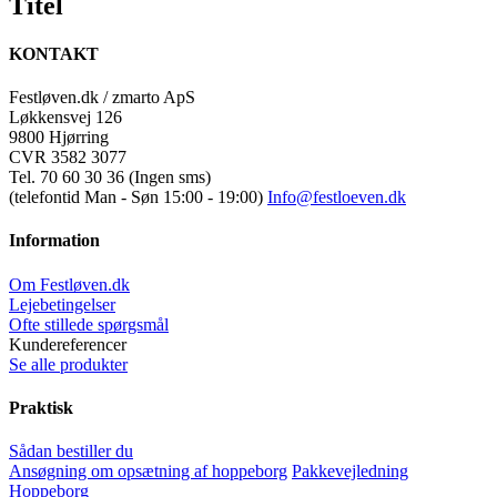
Titel
view
KONTAKT
Festløven.dk / zmarto ApS
Løkkensvej 126
9800 Hjørring
CVR 3582 3077
Tel. 70 60 30 36 (Ingen sms)
(telefontid Man - Søn 15:00 - 19:00)
Info@festloeven.dk
Information
Om Festløven.dk
Lejebetingelser
Ofte stillede spørgsmål
Kundereferencer
Se alle produkter
Praktisk
Sådan bestiller du
Ansøgning om opsætning af hoppeborg
Pakkevejledning
Hoppeborg