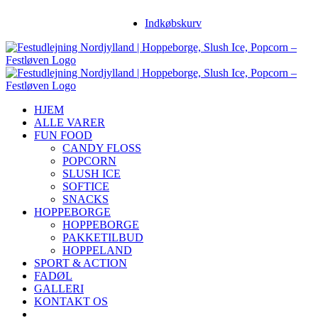
Skip
Facebook
Instagram
YouTube
Indkøbskurv
to
content
HJEM
ALLE VARER
FUN FOOD
CANDY FLOSS
POPCORN
SLUSH ICE
SOFTICE
SNACKS
HOPPEBORGE
HOPPEBORGE
PAKKETILBUD
HOPPELAND
SPORT & ACTION
FADØL
GALLERI
KONTAKT OS