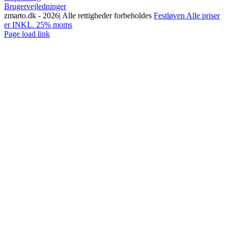
Brugervejledninger
zmarto.dk -
2026| Alle rettigheder forbeholdes
Festløven Alle priser
er INKL. 25% moms
Facebook
Instagram
YouTube
Page load link
Go
to
Top