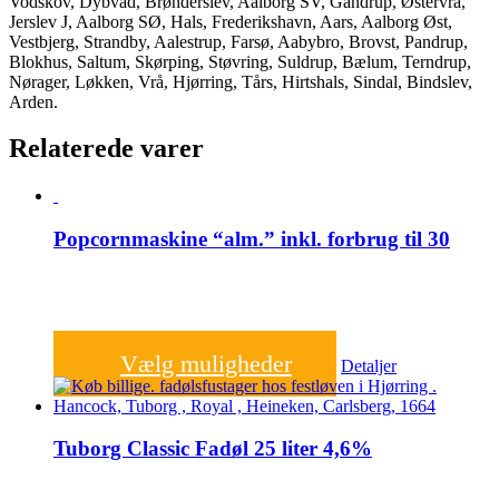
Vodskov, Dybvad, Brønderslev, Aalborg SV, Gandrup, Østervrå,
Jerslev J, Aalborg SØ, Hals, Frederikshavn, Aars, Aalborg Øst,
Vestbjerg, Strandby, Aalestrup, Farsø, Aabybro, Brovst, Pandrup,
Blokhus, Saltum, Skørping, Støvring, Suldrup, Bælum, Terndrup,
Nørager, Løkken, Vrå, Hjørring, Tårs, Hirtshals, Sindal, Bindslev,
Arden.
Relaterede varer
Popcornmaskine “alm.” inkl. forbrug til 30
500,00
kr.
Vælg muligheder
Detaljer
Tuborg Classic Fadøl 25 liter 4,6%