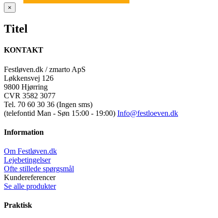
Close
×
product
quick
Titel
view
KONTAKT
Festløven.dk / zmarto ApS
Løkkensvej 126
9800 Hjørring
CVR 3582 3077
Tel. 70 60 30 36 (Ingen sms)
(telefontid Man - Søn 15:00 - 19:00)
Info@festloeven.dk
Information
Om Festløven.dk
Lejebetingelser
Ofte stillede spørgsmål
Kundereferencer
Se alle produkter
Praktisk