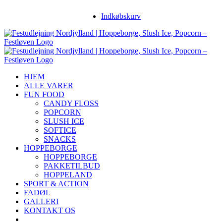
Skip
Facebook
Instagram
YouTube
Indkøbskurv
to
content
HJEM
ALLE VARER
FUN FOOD
CANDY FLOSS
POPCORN
SLUSH ICE
SOFTICE
SNACKS
HOPPEBORGE
HOPPEBORGE
PAKKETILBUD
HOPPELAND
SPORT & ACTION
FADØL
GALLERI
KONTAKT OS