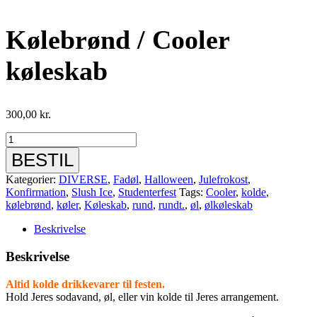
Kølebrønd / Cooler
køleskab
300,00
kr.
Kølebrønd
/
BESTIL
Cooler
køleskab
Kategorier:
DIVERSE
,
Fadøl
,
Halloween
,
Julefrokost
,
antal
Konfirmation
,
Slush Ice
,
Studenterfest
Tags:
Cooler
,
kolde
,
kølebrønd
,
køler
,
Køleskab
,
rund
,
rundt.
,
øl
,
ølkøleskab
Beskrivelse
Beskrivelse
Altid kolde drikkevarer til festen.
Hold Jeres sodavand, øl, eller vin kolde til Jeres arrangement.