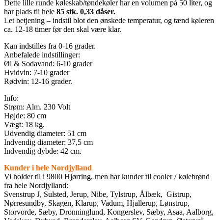
Dette lille runde køleskab/tøndekøler har en volumen på 50 liter, og
har plads til hele
85 stk. 0,33 dåser.
Let betjening – indstil blot den ønskede temperatur, og tænd køleren
ca. 12-18 timer før den skal være klar.
Kan indstilles fra 0-16 grader.
Anbefalede indstillinger:
Øl & Sodavand: 6-10 grader
Hvidvin: 7-10 grader
Rødvin: 12-16 grader.
Info:
Strøm: Alm. 230 Volt
Højde: 80 cm
Vægt: 18 kg.
Udvendig diameter: 51 cm
Indvendig diameter: 37,5 cm
Indvendig dybde: 42 cm.
Kunder i hele Nordjylland
Vi holder til i 9800 Hjørring, men har kunder til cooler / kølebrønd
fra hele Nordjylland:
Svenstrup J, Sulsted, Jerup, Nibe, Tylstrup, Ålbæk, Gistrup,
Nørresundby, Skagen, Klarup, Vadum, Hjallerup, Lønstrup,
Storvorde, Sæby, Dronninglund, Kongerslev, Sæby, Asaa, Aalborg,