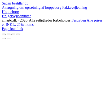
Sådan bestiller du
Ansøgning om opsætning af hoppeborg
Pakkevejledning
Hoppeborg
Brugervejledninger
zmarto.dk -
2026| Alle rettigheder forbeholdes
Festløven Alle priser
er INKL. 25% moms
Facebook
Instagram
YouTube
Page load link
Go
to
Top