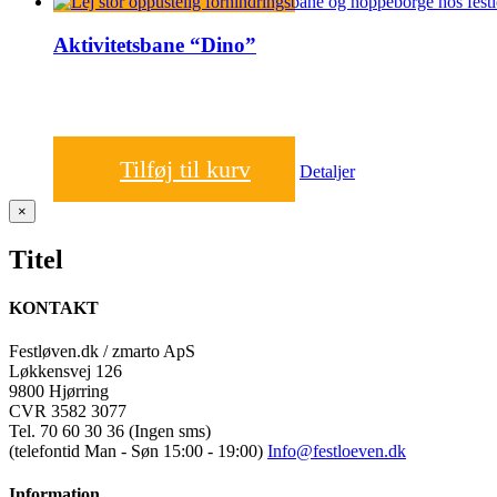
Aktivitetsbane “Dino”
2.100,00
kr.
Tilføj til kurv
Detaljer
Close
×
product
quick
Titel
view
KONTAKT
Festløven.dk / zmarto ApS
Løkkensvej 126
9800 Hjørring
CVR 3582 3077
Tel. 70 60 30 36 (Ingen sms)
(telefontid Man - Søn 15:00 - 19:00)
Info@festloeven.dk
Information