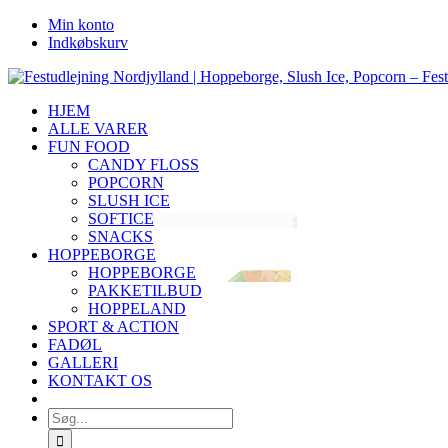
Skip
Facebook
Instagram
YouTube
Min konto
to
Indkøbskurv
content
HJEM
ALLE VARER
FUN FOOD
CANDY FLOSS
POPCORN
SLUSH ICE
SOFTICE
SNACKS
HOPPEBORGE
HOPPEBORGE
PAKKETILBUD
HOPPELAND
SPORT & ACTION
FADØL
GALLERI
KONTAKT OS
Søg
efter: