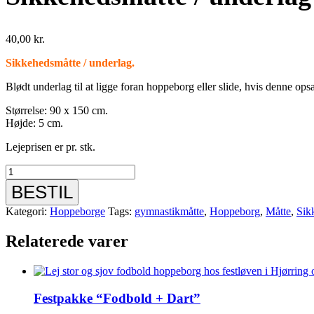
40,00
kr.
Sikkehedsmåtte / underlag.
Blødt underlag til at ligge foran hoppeborg eller slide, hvis denne ops
Størrelse: 90 x 150 cm.
Højde: 5 cm.
Lejeprisen er pr. stk.
Sikkehedsmåtte
/
BESTIL
underlag
90
Kategori:
Hoppeborge
Tags:
gymnastikmåtte
,
Hoppeborg
,
Måtte
,
Sik
x
150
Relaterede varer
cm.
antal
Festpakke “Fodbold + Dart”