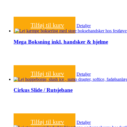
2.000,00
kr.
Tilføj til kurv
Detaljer
Mega Boksning inkl. handsker & hjelme
1.200,00
kr.
Tilføj til kurv
Detaljer
Cirkus Slide / Rutsjebane
1.200,00
kr.
Tilføj til kurv
Detaljer