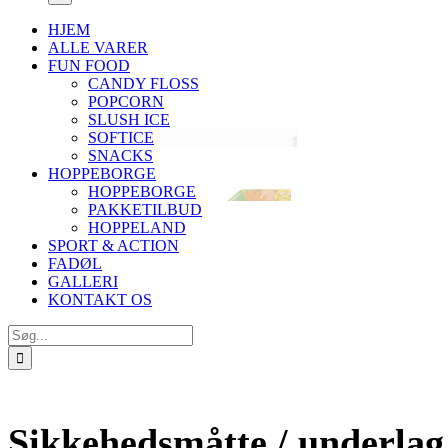
HJEM
ALLE VARER
FUN FOOD
CANDY FLOSS
POPCORN
SLUSH ICE
SOFTICE
SNACKS
HOPPEBORGE
HOPPEBORGE
PAKKETILBUD
HOPPELAND
SPORT & ACTION
FADØL
GALLERI
KONTAKT OS
Søg
efter:
Sikkehedsmåtte / underlag