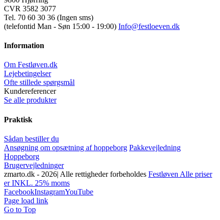
CVR 3582 3077
Tel. 70 60 30 36 (Ingen sms)
(telefontid Man - Søn 15:00 - 19:00)
Info@festloeven.dk
Information
Om Festløven.dk
Lejebetingelser
Ofte stillede spørgsmål
Kundereferencer
Se alle produkter
Praktisk
Sådan bestiller du
Ansøgning om opsætning af hoppeborg
Pakkevejledning
Hoppeborg
Brugervejledninger
zmarto.dk -
2026| Alle rettigheder forbeholdes
Festløven Alle priser
er INKL. 25% moms
Facebook
Instagram
YouTube
Page load link
Go to Top