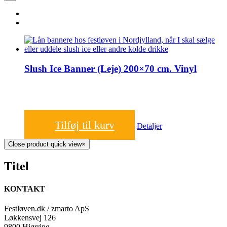
Slush Ice Banner (Leje) 200×70 cm. Vinyl
75,00
kr.
Tilføj til kurv
Detaljer
Close product quick view
×
Titel
KONTAKT
Festløven.dk / zmarto ApS
Løkkensvej 126
9800 Hjørring