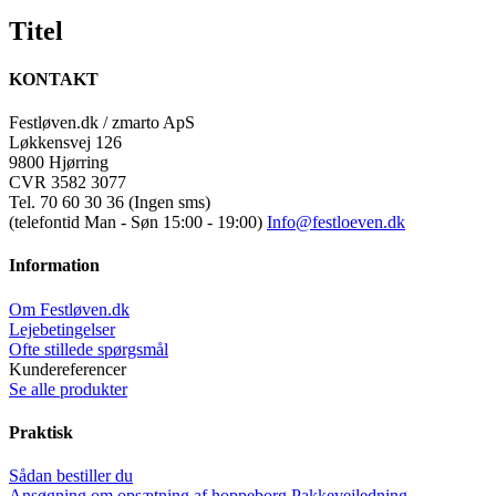
Titel
KONTAKT
Festløven.dk / zmarto ApS
Løkkensvej 126
9800 Hjørring
CVR 3582 3077
Tel. 70 60 30 36 (Ingen sms)
(telefontid Man - Søn 15:00 - 19:00)
Info@festloeven.dk
Information
Om Festløven.dk
Lejebetingelser
Ofte stillede spørgsmål
Kundereferencer
Se alle produkter
Praktisk
Sådan bestiller du
Ansøgning om opsætning af hoppeborg
Pakkevejledning