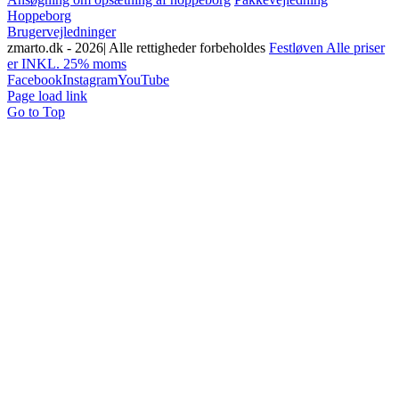
Hoppeborg
Brugervejledninger
zmarto.dk -
2026| Alle rettigheder forbeholdes
Festløven Alle priser
er INKL. 25% moms
Facebook
Instagram
YouTube
Page load link
Go to Top