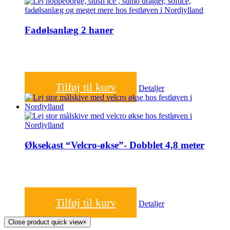
Fadølsanlæg 2 haner
350,00
kr.
Tilføj til kurv
Detaljer
Øksekast “Velcro-økse”- Dobblet 4,8 meter
1.600,00
kr.
Tilføj til kurv
Detaljer
Close product quick view
×