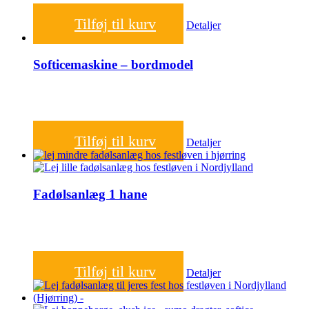
450,00
kr.
Tilføj til kurv
Detaljer
Softicemaskine – bordmodel
500,00
kr.
Tilføj til kurv
Detaljer
Fadølsanlæg 1 hane
300,00
kr.
Tilføj til kurv
Detaljer