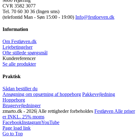
9800 Hjørring
CVR 3582 3077
Tel. 70 60 30 36 (Ingen sms)
(telefontid Man - Søn 15:00 - 19:00)
Info@festloeven.dk
Information
Om Festløven.dk
Lejebetingelser
Ofte stillede spørgsmål
Kundereferencer
Se alle produkter
Praktisk
Sådan bestiller du
Ansøgning om opsætning af hoppeborg
Pakkevejledning
Hoppeborg
Brugervejledninger
zmarto.dk -
2026| Alle rettigheder forbeholdes
Festløven Alle priser
er INKL. 25% moms
Facebook
Instagram
YouTube
Page load link
Go to Top