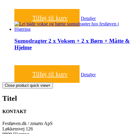
650,00
kr.
Tilføj til kurv
Detaljer
Sumodragter 2 x Voksen + 2 x Børn + Måtte &
Hjelme
1.000,00
kr.
Tilføj til kurv
Detaljer
Close product quick view
×
Titel
KONTAKT
Festløven.dk / zmarto ApS
Løkkensvej 126