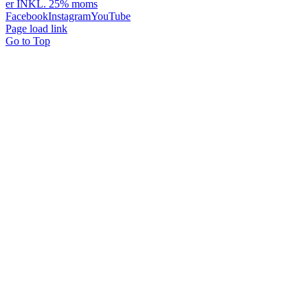
er INKL. 25% moms
Facebook
Instagram
YouTube
Page load link
Go to Top