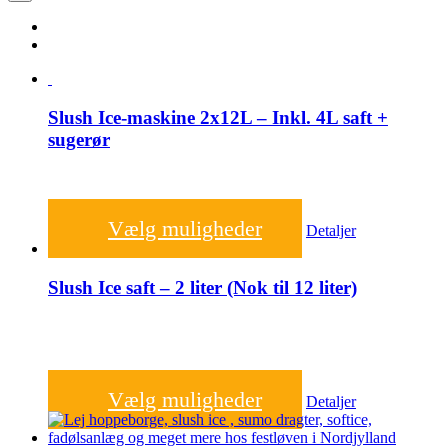
Slush Ice-maskine 2x12L – Inkl. 4L saft +
sugerør
650,00
kr.
Vælg muligheder
Detaljer
Slush Ice saft – 2 liter (Nok til 12 liter)
90,00
kr.
Vælg muligheder
Detaljer