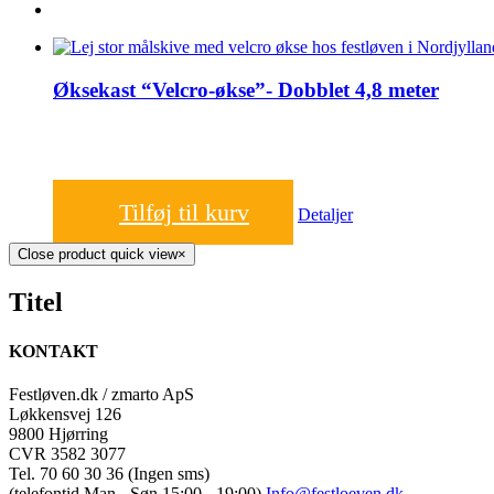
Øksekast “Velcro-økse”- Dobblet 4,8 meter
1.600,00
kr.
Tilføj til kurv
Detaljer
Close product quick view
×
Titel
KONTAKT
Festløven.dk / zmarto ApS
Løkkensvej 126
9800 Hjørring
CVR 3582 3077
Tel. 70 60 30 36 (Ingen sms)
(telefontid Man - Søn 15:00 - 19:00)
Info@festloeven.dk