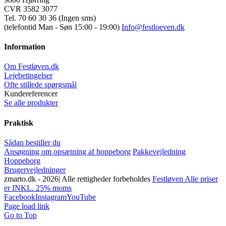
CVR 3582 3077
Tel. 70 60 30 36 (Ingen sms)
(telefontid Man - Søn 15:00 - 19:00)
Info@festloeven.dk
Information
Om Festløven.dk
Lejebetingelser
Ofte stillede spørgsmål
Kundereferencer
Se alle produkter
Praktisk
Sådan bestiller du
Ansøgning om opsætning af hoppeborg
Pakkevejledning
Hoppeborg
Brugervejledninger
zmarto.dk -
2026| Alle rettigheder forbeholdes
Festløven Alle priser
er INKL. 25% moms
Facebook
Instagram
YouTube
Page load link
Go to Top