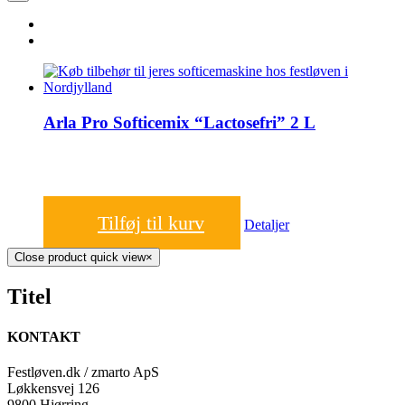
Arla Pro Softicemix “Lactosefri” 2 L
130,00
kr.
Tilføj til kurv
Detaljer
Close product quick view
×
Titel
KONTAKT
Festløven.dk / zmarto ApS
Løkkensvej 126
9800 Hjørring