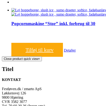
Popcornmaskine “Stor” inkl. forbrug til 30
700,00
kr.
Tilføj til kurv
Detaljer
Close product quick view
×
Titel
KONTAKT
Festløven.dk / zmarto ApS
Løkkensvej 126
9800 Hjørring
CVR 3582 3077
Tel. 70 60 30 36 (Ingen sms)