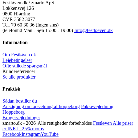
Festløven.dk / zmarto ApS
Løkkensvej 126
9800 Hjørring
CVR 3582 3077
Tel. 70 60 30 36 (Ingen sms)
(telefontid Man - Søn 15:00 - 19:00)
Info@festloeven.dk
Information
Om Festløven.dk
Lejebetingelser
Ofte stillede spørgsmål
Kundereferencer
Se alle produkter
Praktisk
Sådan bestiller du
Ansøgning om opsætning af hoppeborg
Pakkevejledning
Hoppeborg
Brugervejledninger
zmarto.dk -
2026| Alle rettigheder forbeholdes
Festløven Alle priser
er INKL. 25% moms
Facebook
Instagram
YouTube