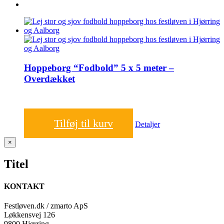
Hoppeborg “Fodbold” 5 x 5 meter –
Overdækket
1.200,00
kr.
Tilføj til kurv
Detaljer
Close
×
product
quick
Titel
view
KONTAKT
Festløven.dk / zmarto ApS
Løkkensvej 126
9800 Hjørring