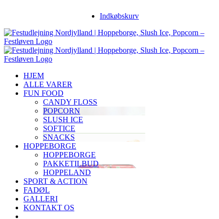
Skip
Facebook
Instagram
YouTube
Indkøbskurv
to
content
HJEM
ALLE VARER
FUN FOOD
CANDY FLOSS
POPCORN
SLUSH ICE
SOFTICE
SNACKS
HOPPEBORGE
HOPPEBORGE
PAKKETILBUD
HOPPELAND
SPORT & ACTION
FADØL
GALLERI
KONTAKT OS