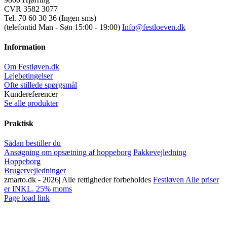
CVR 3582 3077
Tel. 70 60 30 36 (Ingen sms)
(telefontid Man - Søn 15:00 - 19:00)
Info@festloeven.dk
Information
Om Festløven.dk
Lejebetingelser
Ofte stillede spørgsmål
Kundereferencer
Se alle produkter
Praktisk
Sådan bestiller du
Ansøgning om opsætning af hoppeborg
Pakkevejledning
Hoppeborg
Brugervejledninger
zmarto.dk -
2026| Alle rettigheder forbeholdes
Festløven Alle priser
er INKL. 25% moms
Facebook
Instagram
YouTube
Page load link
Go
to
Top