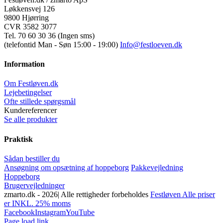
Løkkensvej 126
9800 Hjørring
CVR 3582 3077
Tel. 70 60 30 36 (Ingen sms)
(telefontid Man - Søn 15:00 - 19:00)
Info@festloeven.dk
Information
Om Festløven.dk
Lejebetingelser
Ofte stillede spørgsmål
Kundereferencer
Se alle produkter
Praktisk
Sådan bestiller du
Ansøgning om opsætning af hoppeborg
Pakkevejledning
Hoppeborg
Brugervejledninger
zmarto.dk -
2026| Alle rettigheder forbeholdes
Festløven Alle priser
er INKL. 25% moms
Facebook
Instagram
YouTube
Page load link