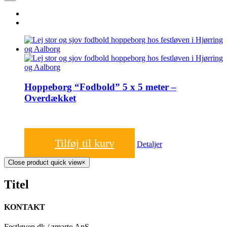
Hoppeborg “Fodbold” 5 x 5 meter –
Overdækket
1.200,00
kr.
Tilføj til kurv
Detaljer
Close product quick view
×
Titel
KONTAKT
Festløven.dk / zmarto ApS