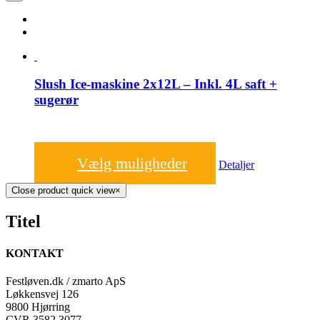
Slush Ice-maskine 2x12L – Inkl. 4L saft +
sugerør
650,00
kr.
Vælg muligheder
Detaljer
Close product quick view
×
Titel
KONTAKT
Festløven.dk / zmarto ApS
Løkkensvej 126
9800 Hjørring
CVR 3582 3077