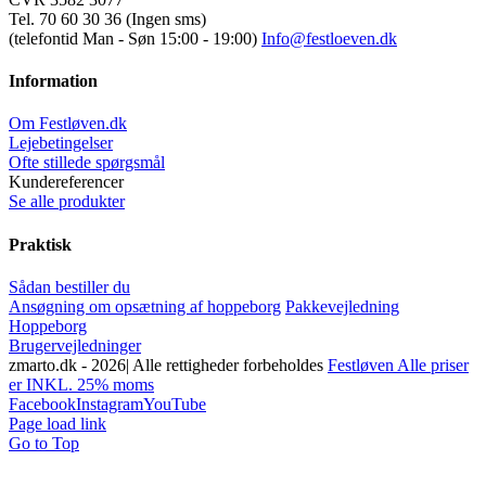
Tel. 70 60 30 36 (Ingen sms)
(telefontid Man - Søn 15:00 - 19:00)
Info@festloeven.dk
Information
Om Festløven.dk
Lejebetingelser
Ofte stillede spørgsmål
Kundereferencer
Se alle produkter
Praktisk
Sådan bestiller du
Ansøgning om opsætning af hoppeborg
Pakkevejledning
Hoppeborg
Brugervejledninger
zmarto.dk -
2026| Alle rettigheder forbeholdes
Festløven Alle priser
er INKL. 25% moms
Facebook
Instagram
YouTube
Page load link
Go to Top