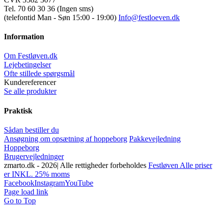
Tel. 70 60 30 36 (Ingen sms)
(telefontid Man - Søn 15:00 - 19:00)
Info@festloeven.dk
Information
Om Festløven.dk
Lejebetingelser
Ofte stillede spørgsmål
Kundereferencer
Se alle produkter
Praktisk
Sådan bestiller du
Ansøgning om opsætning af hoppeborg
Pakkevejledning
Hoppeborg
Brugervejledninger
zmarto.dk -
2026| Alle rettigheder forbeholdes
Festløven Alle priser
er INKL. 25% moms
Facebook
Instagram
YouTube
Page load link
Go to Top