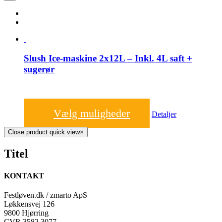
Slush Ice-maskine 2x12L – Inkl. 4L saft +
sugerør
650,00
kr.
Vælg muligheder
Detaljer
Close product quick view
×
Titel
KONTAKT
Festløven.dk / zmarto ApS
Løkkensvej 126
9800 Hjørring
CVR 3582 3077