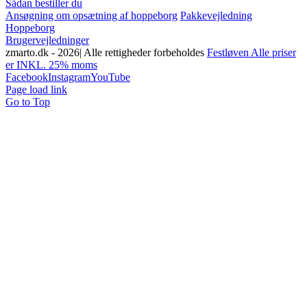
Sådan bestiller du
Ansøgning om opsætning af hoppeborg
Pakkevejledning
Hoppeborg
Brugervejledninger
zmarto.dk -
2026| Alle rettigheder forbeholdes
Festløven Alle priser
er INKL. 25% moms
Facebook
Instagram
YouTube
Page load link
Go to Top