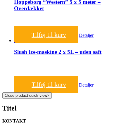
Hoppeborg “Western” 5 x 5 meter –
Overdækket
1.000,00
kr.
Tilføj til kurv
Detaljer
Slush Ice-maskine 2 x 5L – uden saft
450,00
kr.
Tilføj til kurv
Detaljer
Close product quick view
×
Titel
KONTAKT