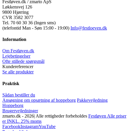
Festløven.dk / zmarto ApS
Løkkensvej 126
9800 Hjørring
CVR 3582 3077
Tel. 70 60 30 36 (Ingen sms)
(telefontid Man - Søn 15:00 - 19:00)
Info@festloeven.dk
Information
Om Festløven.dk
Lejebetingelser
Ofte stillede spørgsmål
Kundereferencer
Se alle produkter
Praktisk
Sådan bestiller du
Ansøgning om opsætning af hoppeborg
Pakkevejledning
Hoppeborg
Brugervejledninger
zmarto.dk -
2026| Alle rettigheder forbeholdes
Festløven Alle priser
er INKL. 25% moms
Facebook
Instagram
YouTube