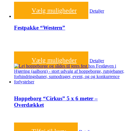
2.000,00
kr.
Vælg muligheder
Detaljer
Festpakke “Western”
2.000,00
kr.
Vælg muligheder
Detaljer
Hoppeborg “Cirkus” 5 x 6 meter –
Overdækket
1.200,00
kr.