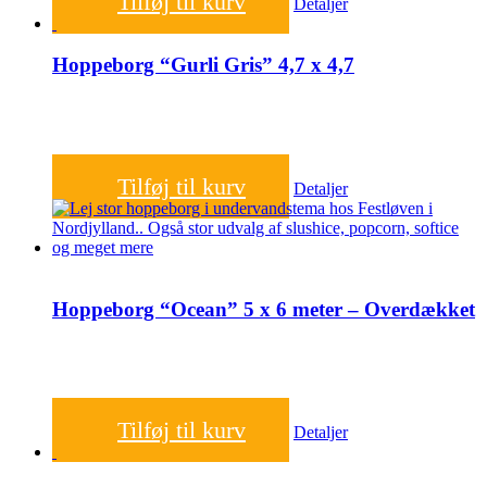
Tilføj til kurv
Detaljer
Hoppeborg “Gurli Gris” 4,7 x 4,7
1.200,00
kr.
Tilføj til kurv
Detaljer
Hoppeborg “Ocean” 5 x 6 meter – Overdækket
1.200,00
kr.
Tilføj til kurv
Detaljer