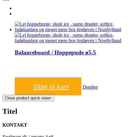
Balanceboard / Hoppepude ø5,5
700,00
kr.
Tilføj til kurv
Detaljer
Close product quick view
×
Titel
KONTAKT
Festløven.dk / zmarto ApS