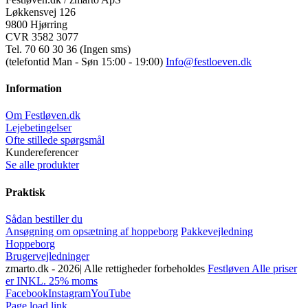
Løkkensvej 126
9800 Hjørring
CVR 3582 3077
Tel. 70 60 30 36 (Ingen sms)
(telefontid Man - Søn 15:00 - 19:00)
Info@festloeven.dk
Information
Om Festløven.dk
Lejebetingelser
Ofte stillede spørgsmål
Kundereferencer
Se alle produkter
Praktisk
Sådan bestiller du
Ansøgning om opsætning af hoppeborg
Pakkevejledning
Hoppeborg
Brugervejledninger
zmarto.dk -
2026| Alle rettigheder forbeholdes
Festløven Alle priser
er INKL. 25% moms
Facebook
Instagram
YouTube
Page load link