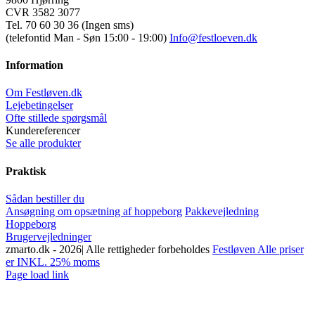
CVR 3582 3077
Tel. 70 60 30 36 (Ingen sms)
(telefontid Man - Søn 15:00 - 19:00)
Info@festloeven.dk
Information
Om Festløven.dk
Lejebetingelser
Ofte stillede spørgsmål
Kundereferencer
Se alle produkter
Praktisk
Sådan bestiller du
Ansøgning om opsætning af hoppeborg
Pakkevejledning
Hoppeborg
Brugervejledninger
zmarto.dk -
2026| Alle rettigheder forbeholdes
Festløven Alle priser
er INKL. 25% moms
Facebook
Instagram
YouTube
Page load link
Go
to
Top