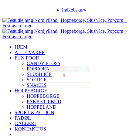
Skip
Facebook
Instagram
YouTube
Indkøbskurv
to
content
HJEM
ALLE VARER
FUN FOOD
CANDY FLOSS
POPCORN
SLUSH ICE
SOFTICE
SNACKS
HOPPEBORGE
HOPPEBORGE
PAKKETILBUD
HOPPELAND
SPORT & ACTION
FADØL
GALLERI
KONTAKT OS