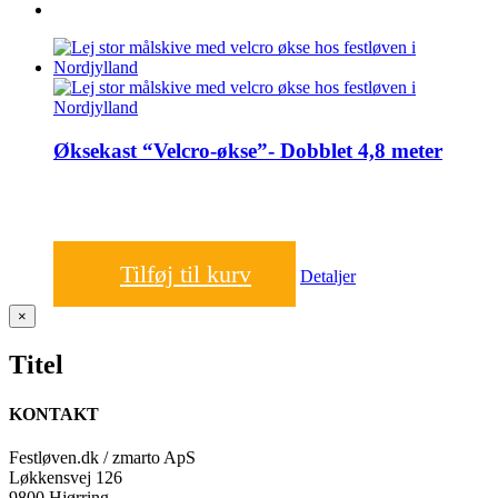
Øksekast “Velcro-økse”- Dobblet 4,8 meter
1.600,00
kr.
Tilføj til kurv
Detaljer
Close
×
product
quick
Titel
view
KONTAKT
Festløven.dk / zmarto ApS
Løkkensvej 126
9800 Hjørring