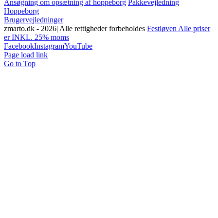
Ansøgning om opsætning af hoppeborg
Pakkevejledning
Hoppeborg
Brugervejledninger
zmarto.dk -
2026| Alle rettigheder forbeholdes
Festløven Alle priser
er INKL. 25% moms
Facebook
Instagram
YouTube
Page load link
Go to Top