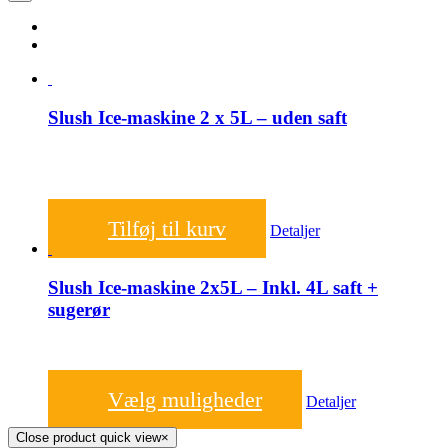
Slush Ice-maskine 2 x 5L – uden saft
450,00
kr.
Tilføj til kurv
Detaljer
Slush Ice-maskine 2x5L – Inkl. 4L saft +
sugerør
650,00
kr.
Vælg muligheder
Detaljer
Close product quick view
×