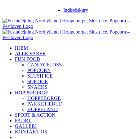
Skip
Facebook
Instagram
YouTube
Indkøbskurv
to
content
HJEM
ALLE VARER
FUN FOOD
CANDY FLOSS
POPCORN
SLUSH ICE
SOFTICE
SNACKS
HOPPEBORGE
HOPPEBORGE
PAKKETILBUD
HOPPELAND
SPORT & ACTION
FADØL
GALLERI
KONTAKT OS