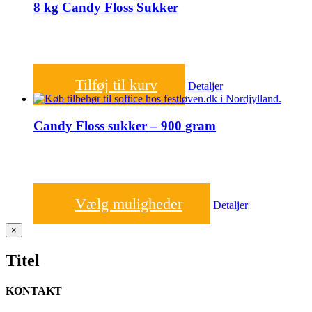
8 kg Candy Floss Sukker
500,00
kr.
Tilføj til kurv
Detaljer
Candy Floss sukker – 900 gram
100,00
kr.
Vælg muligheder
Detaljer
Close
×
product
quick
Titel
view
KONTAKT