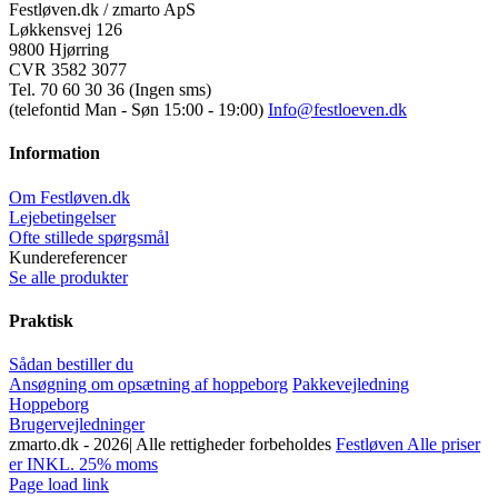
Festløven.dk / zmarto ApS
Løkkensvej 126
9800 Hjørring
CVR 3582 3077
Tel. 70 60 30 36 (Ingen sms)
(telefontid Man - Søn 15:00 - 19:00)
Info@festloeven.dk
Information
Om Festløven.dk
Lejebetingelser
Ofte stillede spørgsmål
Kundereferencer
Se alle produkter
Praktisk
Sådan bestiller du
Ansøgning om opsætning af hoppeborg
Pakkevejledning
Hoppeborg
Brugervejledninger
zmarto.dk -
2026| Alle rettigheder forbeholdes
Festløven Alle priser
er INKL. 25% moms
Facebook
Instagram
YouTube
Page load link